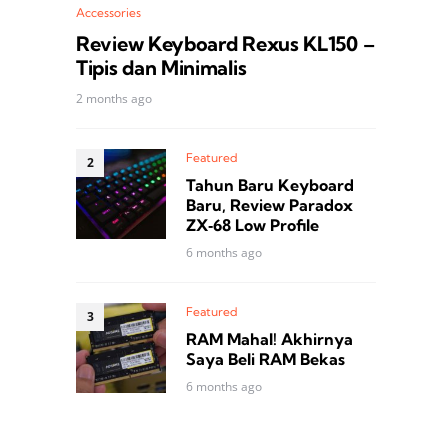
Accessories
Review Keyboard Rexus KL150 –
Tipis dan Minimalis
2 months ago
Featured
Tahun Baru Keyboard
Baru, Review Paradox
ZX‑68 Low Profile
6 months ago
Featured
RAM Mahal! Akhirnya
Saya Beli RAM Bekas
6 months ago