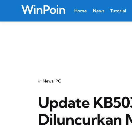
WinPoin
Home
News
Tutorial
Categories
Posted
in
News
PC
in
Update KB50
Diluncurkan 