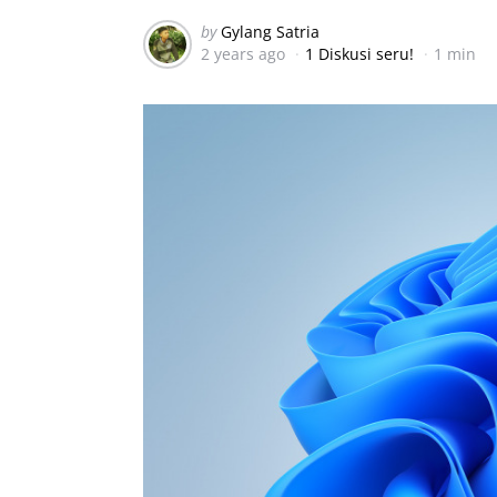
Posted
by
Gylang Satria
2 years ago
1 Diskusi seru!
1 min
by