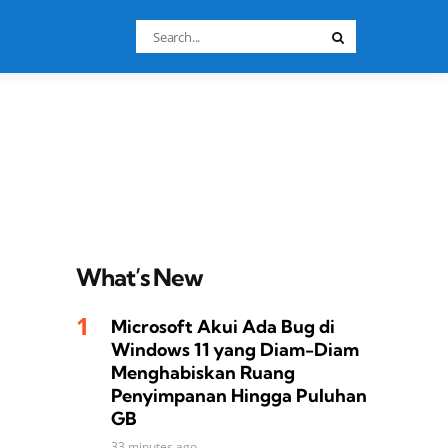
Search
Search
for:
What’s New
Microsoft Akui Ada Bug di
Windows 11 yang Diam-Diam
Menghabiskan Ruang
Penyimpanan Hingga Puluhan
GB
33 minutes ago