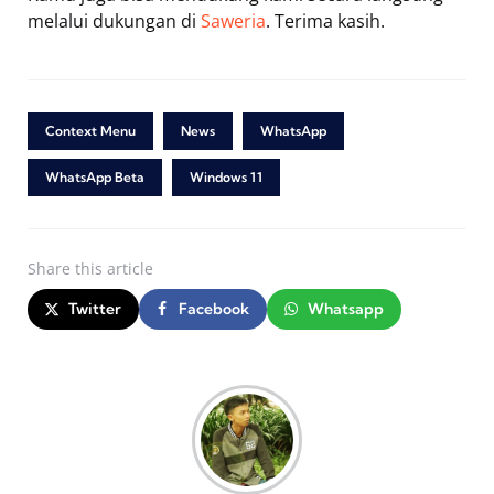
melalui dukungan di
Saweria
. Terima kasih.
Context Menu
News
WhatsApp
WhatsApp Beta
Windows 11
Share
this article
Twitter
Facebook
Whatsapp