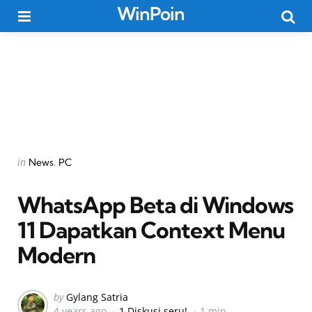
WinPoin
Menu
Searc
Categories
Posted
in
News
PC
in
WhatsApp Beta di Windows
11 Dapatkan Context Menu
Modern
Posted
by
Gylang Satria
4 years ago
1 Diskusi seru!
1 min
by