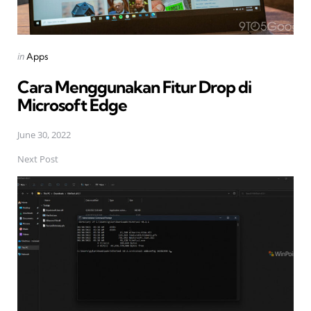
Posted
in
Apps
in
Cara Menggunakan Fitur Drop di
Microsoft Edge
June 30, 2022
Next Post