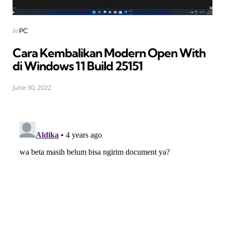
Posted
in
PC
in
Cara Kembalikan Modern Open With
di Windows 11 Build 25151
June 30, 2022