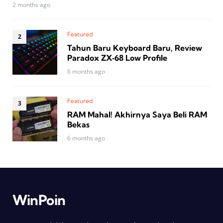
2 months ago
Featured
Tahun Baru Keyboard Baru, Review
Paradox ZX‑68 Low Profile
6 months ago
Featured
RAM Mahal! Akhirnya Saya Beli RAM
Bekas
6 months ago
WinPoin