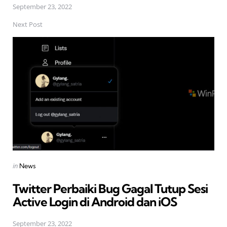
September 23, 2022
Next Post
Posted
in
News
in
Twitter Perbaiki Bug Gagal Tutup Sesi
Active Login di Android dan iOS
September 23, 2022