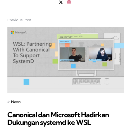
Previous Post
Post
navigation
Posted
in
News
in
Canonical dan Microsoft Hadirkan
Dukungan systemd ke WSL