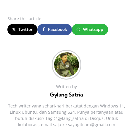
Share
this article
Twitter
Facebook
Whatsapp
Written by
Gylang Satria
Tech writer yang sehari‑hari berkutat dengan Windows 11,
Linux Ubuntu, dan Samsung S24. Punya pertanyaan atau
butuh diskusi? Tag @gylang_satria di Disqus. Untuk
kolaborasi, email saja ke
sayugiteam@gmail.com