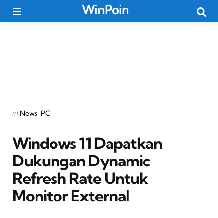
WinPoin
Menu
Searc
Categories
Posted
in
News
PC
in
Windows 11 Dapatkan
Dukungan Dynamic
Refresh Rate Untuk
Monitor External