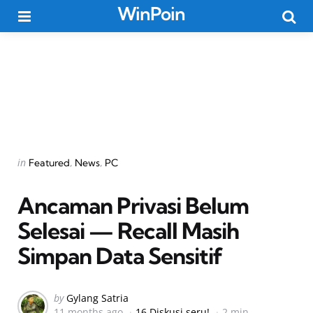
WinPoin
Menu
Searc
Categories
Posted
in
Featured
News
PC
in
Ancaman Privasi Belum
Selesai — Recall Masih
Simpan Data Sensitif
Posted
by
Gylang Satria
11 months ago
16 Diskusi seru!
2 min
by