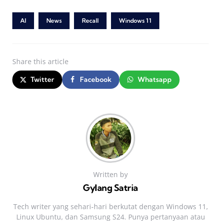
AI
News
Recall
Windows 11
Share
this article
Twitter
Facebook
Whatsapp
Written by
Gylang Satria
Tech writer yang sehari‑hari berkutat dengan Windows 11,
Linux Ubuntu, dan Samsung S24. Punya pertanyaan atau