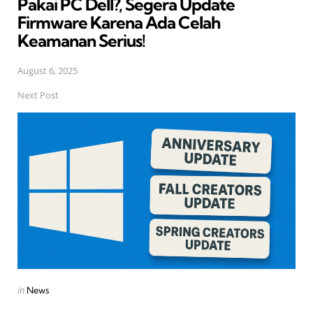
Pakai PC Dell?, Segera Update
Firmware Karena Ada Celah
Keamanan Serius!
August 6, 2025
Next Post
Posted
in
News
in