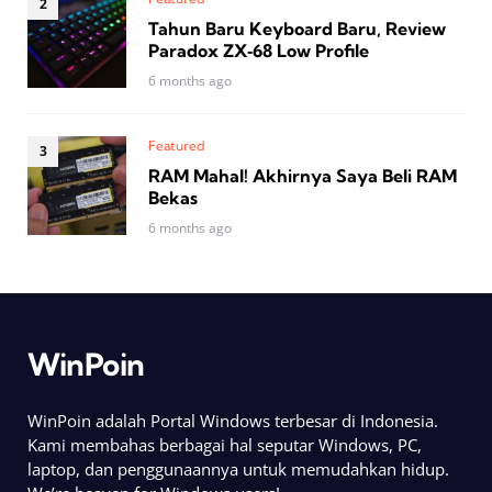
Tahun Baru Keyboard Baru, Review
Paradox ZX‑68 Low Profile
6 months ago
Featured
RAM Mahal! Akhirnya Saya Beli RAM
Bekas
6 months ago
WinPoin
WinPoin adalah Portal Windows terbesar di Indonesia.
Kami membahas berbagai hal seputar Windows, PC,
laptop, dan penggunaannya untuk memudahkan hidup.