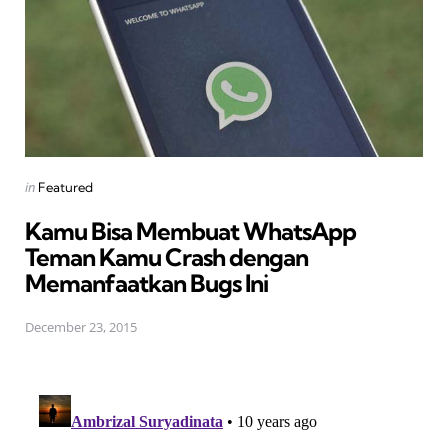
Posted
in
Featured
in
Kamu Bisa Membuat WhatsApp
Teman Kamu Crash dengan
Memanfaatkan Bugs Ini
December 23, 2015