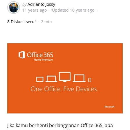
Posted
by
Adrianto Jossy
11 years ago
Updated
10 years ago
by
8 Diskusi seru!
2 min
Jika kamu berhenti berlangganan Office 365, apa