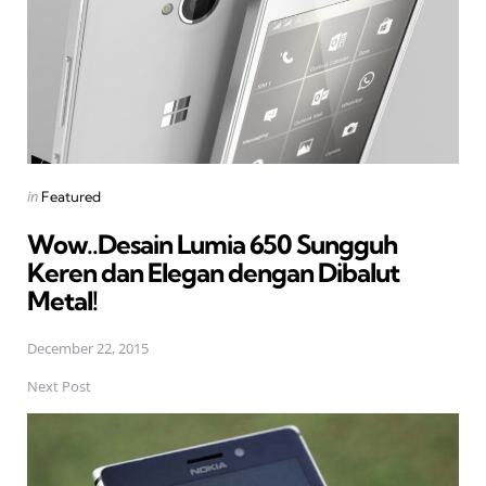
Posted
in
Featured
in
Wow..Desain Lumia 650 Sungguh
Keren dan Elegan dengan Dibalut
Metal!
December 22, 2015
Next Post