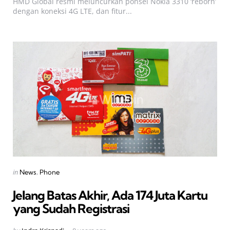
HMD Global resmi meluncurkan ponsel Nokia 3310 ‘reborn’
dengan koneksi 4G LTE, dan fitur...
Categories
Posted
in
News
Phone
in
Jelang Batas Akhir, Ada 174 Juta Kartu
yang Sudah Registrasi
Posted