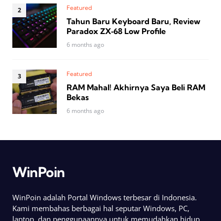
Featured
Tahun Baru Keyboard Baru, Review
Paradox ZX‑68 Low Profile
6 months ago
Featured
RAM Mahal! Akhirnya Saya Beli RAM
Bekas
6 months ago
WinPoin
WinPoin adalah Portal Windows terbesar di Indonesia.
Kami membahas berbagai hal seputar Windows, PC,
laptop, dan penggunaannya untuk memudahkan hidup.