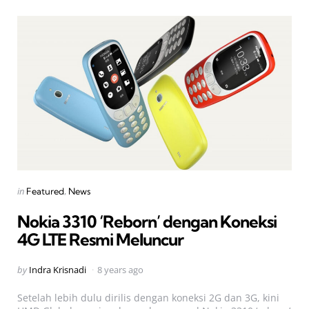
Categories
Posted
in
Featured
News
in
Nokia 3310 ‘Reborn’ dengan Koneksi
4G LTE Resmi Meluncur
Posted
by
Indra Krisnadi
8 years ago
by
Setelah lebih dulu dirilis dengan koneksi 2G dan 3G, kini