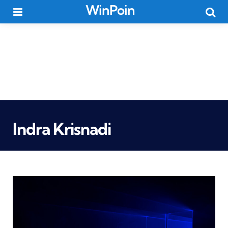
WinPoin
Menu
Searc
Indra Krisnadi