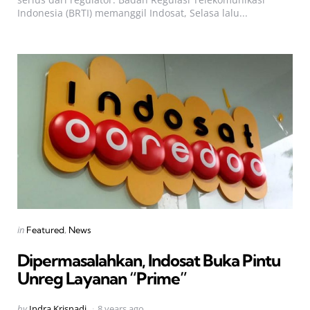
Indonesia (BRTI) memanggil Indosat, Selasa lalu...
Categories
Posted
in
Featured
News
in
Dipermasalahkan, Indosat Buka Pintu
Unreg Layanan “Prime”
Posted
by
Indra Krisnadi
8 years ago