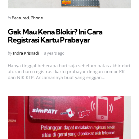
Categories
Posted
in
Featured
Phone
in
Gak Mau Kena Blokir? Ini Cara
Registrasi Kartu Prabayar
Posted
by
Indra Krisnadi
8 years ago
by
Hanya tinggal beberapa hari saja sebelum batas akhir dari
aturan baru registrasi kartu prabayar dengan nomor KK
dan NIK KTP. Ancamannya buat yang enggan...