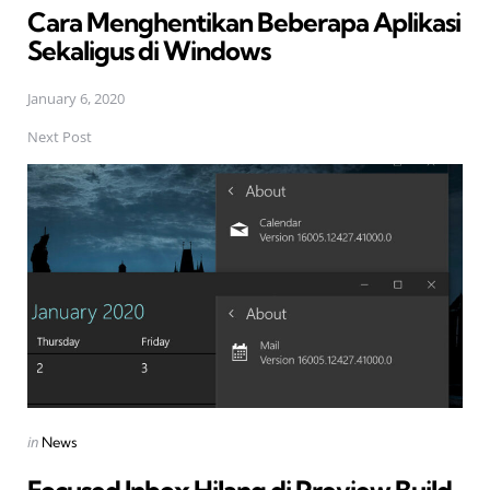
Cara Menghentikan Beberapa Aplikasi
Sekaligus di Windows
January 6, 2020
Next Post
Posted
in
News
in