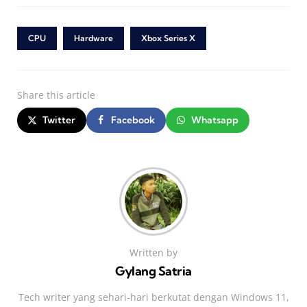
CPU
Hardware
Xbox Series X
Share
this article
Twitter
Facebook
Whatsapp
Written by
Gylang Satria
Tech writer yang sehari‑hari berkutat dengan Windows 11,