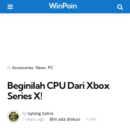
WinPoin
Menu
Searc
Categories
Posted
in
Accessories
News
PC
in
Beginilah CPU Dari Xbox
Series X!
Posted
by
Gylang Satria
7 years ago
Blm ada diskusi
1 min
by