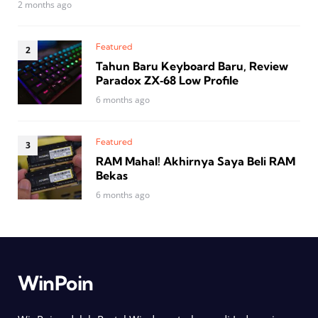
2 months ago
Featured
Tahun Baru Keyboard Baru, Review
Paradox ZX‑68 Low Profile
6 months ago
Featured
RAM Mahal! Akhirnya Saya Beli RAM
Bekas
6 months ago
WinPoin