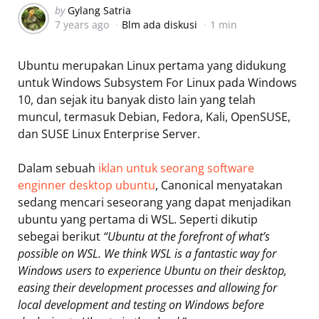
Posted
by
Gylang Satria
7 years ago
Blm ada diskusi
1 min
by
Ubuntu merupakan Linux pertama yang didukung
untuk Windows Subsystem For Linux pada Windows
10, dan sejak itu banyak disto lain yang telah
muncul, termasuk Debian, Fedora, Kali, OpenSUSE,
dan SUSE Linux Enterprise Server.
Dalam sebuah
iklan untuk seorang software
enginner desktop ubuntu
, Canonical menyatakan
sedang mencari seseorang yang dapat menjadikan
ubuntu yang pertama di WSL. Seperti dikutip
sebegai berikut
“Ubuntu at the forefront of what’s
possible on WSL. We think WSL is a fantastic way for
Windows users to experience Ubuntu on their desktop,
easing their development processes and allowing for
local development and testing on Windows before