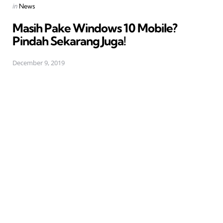
Posted
in
News
in
Masih Pake Windows 10 Mobile?
Pindah Sekarang Juga!
December 9, 2019