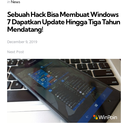
Posted
in
News
in
Sebuah Hack Bisa Membuat Windows
7 Dapatkan Update Hingga Tiga Tahun
Mendatang!
December 9, 2019
Next Post