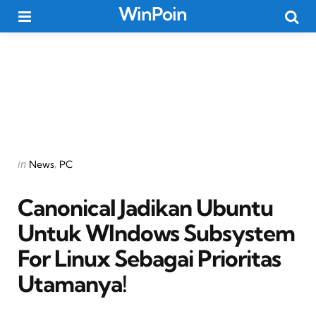
WinPoin
Menu
Searc
Categories
Posted
in
News
PC
in
Canonical Jadikan Ubuntu
Untuk WIndows Subsystem
For Linux Sebagai Prioritas
Utamanya!