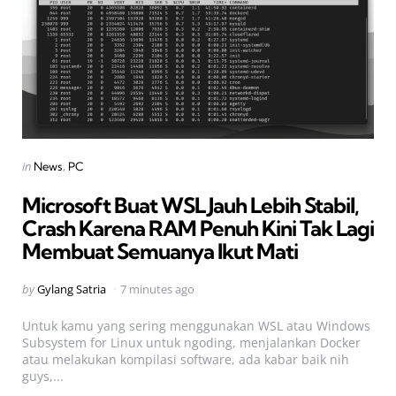
Categories
Posted
in
News
PC
in
Microsoft Buat WSL Jauh Lebih Stabil,
Crash Karena RAM Penuh Kini Tak Lagi
Membuat Semuanya Ikut Mati
Posted
by
Gylang Satria
7 minutes ago
by
Untuk kamu yang sering menggunakan WSL atau Windows
Subsystem for Linux untuk ngoding, menjalankan Docker
atau melakukan kompilasi software, ada kabar baik nih
guys,...