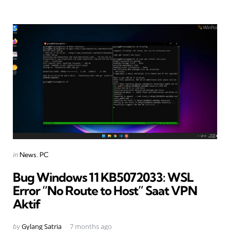
Categories
Posted
in
News
PC
in
Bug Windows 11 KB5072033: WSL
Error “No Route to Host” Saat VPN
Aktif
Posted
by
Gylang Satria
7 months ago