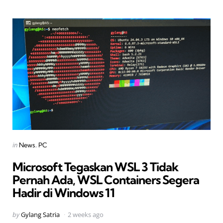
Categories
Posted
in
News
PC
in
Microsoft Tegaskan WSL 3 Tidak
Pernah Ada, WSL Containers Segera
Hadir di Windows 11
Posted
by
Gylang Satria
2 weeks ago