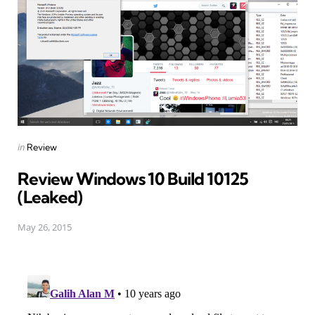
Posted
in
Review
in
Review Windows 10 Build 10125
(Leaked)
May 26, 2015