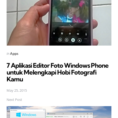
Posted
in
Apps
in
7 Aplikasi Editor Foto Windows Phone
untuk Melengkapi Hobi Fotografi
Kamu
May 25, 2015
Next Post