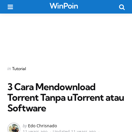
WinPoin
Menu
Searc
Categories
Posted
in
Tutorial
in
3 Cara Mendownload
Torrent Tanpa uTorrent atau
Software
Posted
by
Edo Chrisnado
11 years ago
Updated
11 years ago
by