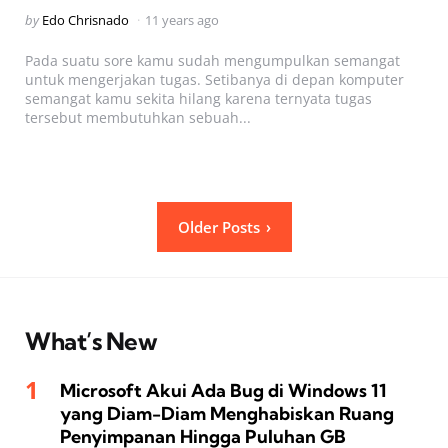
Posted
by
Edo Chrisnado
11 years ago
by
Pada suatu sore kamu sudah mengumpulkan semangat
untuk mengerjakan tugas. Setibanya di depan komputer
semangat kamu sekita hilang karena ternyata tugas
tersebut membutuhkan sebuah...
Posts
Older Posts
pagination
What’s New
Microsoft Akui Ada Bug di Windows 11
yang Diam-Diam Menghabiskan Ruang
Penyimpanan Hingga Puluhan GB