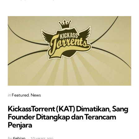
Categories
Posted
in
Featured
News
in
KickassTorrent (KAT) Dimatikan, Sang
Founder Ditangkap dan Terancam
Penjara
Posted
by
Febian
10 years ago