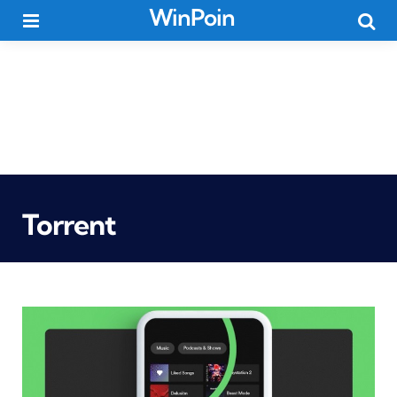
WinPoin
Menu
Searc
Torrent