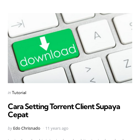
Categories
Posted
in
Tutorial
in
Cara Setting Torrent Client Supaya
Cepat
Posted
by
Edo Chrisnado
11 years ago
by