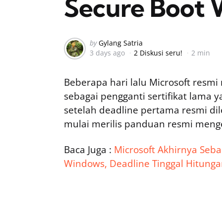
Secure Boot 
Posted
by
Gylang Satria
3 days ago
2 Diskusi seru!
2 min
by
Beberapa hari lalu Microsoft resmi 
sebagai pengganti sertifikat lama 
setelah deadline pertama resmi dil
mulai merilis panduan resmi menge
Baca Juga :
Microsoft Akhirnya Seb
Windows, Deadline Tinggal Hitunga