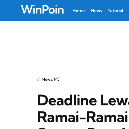
WinPoin
Home
News
Tutorial
Categories
Posted
in
News
PC
in
Deadline Lew
Ramai-Ramai 