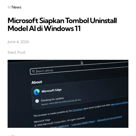
Posted
in
News
in
Microsoft Siapkan Tombol Uninstall
Model AI di Windows 11
June 4, 2026
Next Post