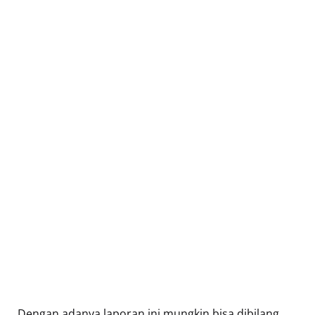
Dengan adanya laporan ini mungkin bisa dibilang