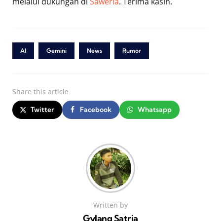
melalui dukungan di
Saweria
. Terima kasih.
AI
Gemini
News
Rumor
Share
this article
Twitter
Facebook
Whatsapp
Written by
Gylang Satria