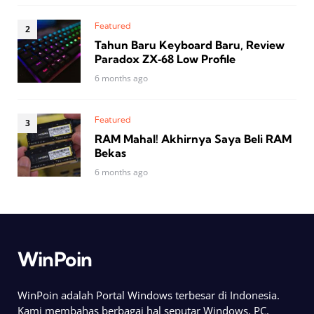
Featured
Tahun Baru Keyboard Baru, Review
Paradox ZX‑68 Low Profile
6 months ago
Featured
RAM Mahal! Akhirnya Saya Beli RAM
Bekas
6 months ago
WinPoin
WinPoin adalah Portal Windows terbesar di Indonesia.
Kami membahas berbagai hal seputar Windows, PC,