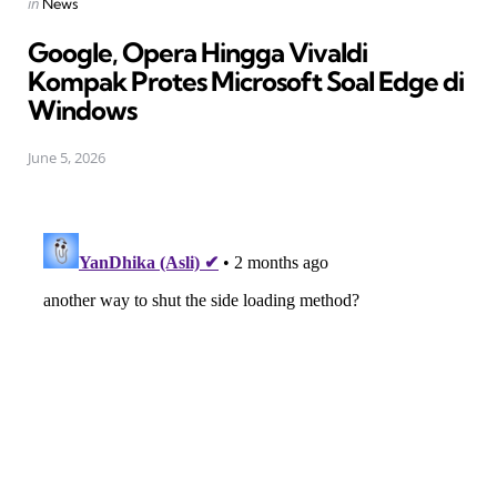
Posted
in
News
in
Google, Opera Hingga Vivaldi
Kompak Protes Microsoft Soal Edge di
Windows
June 5, 2026