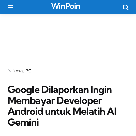
WinPoin
Menu
Searc
Categories
Posted
in
News
PC
in
Google Dilaporkan Ingin
Membayar Developer
Android untuk Melatih AI
Gemini