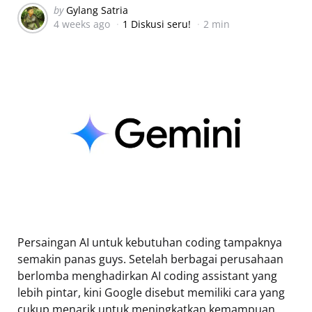
Posted
by
Gylang Satria
4 weeks ago
1 Diskusi seru!
2 min
by
Persaingan AI untuk kebutuhan coding tampaknya
semakin panas guys. Setelah berbagai perusahaan
berlomba menghadirkan AI coding assistant yang
lebih pintar, kini Google disebut memiliki cara yang
cukup menarik untuk meningkatkan kemampuan