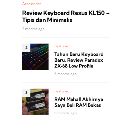
Accessories
Review Keyboard Rexus KL150 –
Tipis dan Minimalis
2 months ago
Featured
Tahun Baru Keyboard
Baru, Review Paradox
ZX‑68 Low Profile
6 months ago
Featured
RAM Mahal! Akhirnya
Saya Beli RAM Bekas
6 months ago