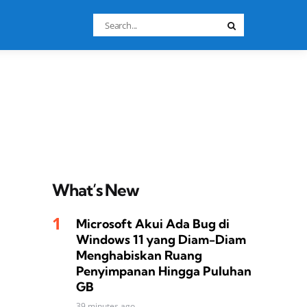
Search
Search
for:
What’s New
Microsoft Akui Ada Bug di
Windows 11 yang Diam-Diam
Menghabiskan Ruang
Penyimpanan Hingga Puluhan
GB
39 minutes ago