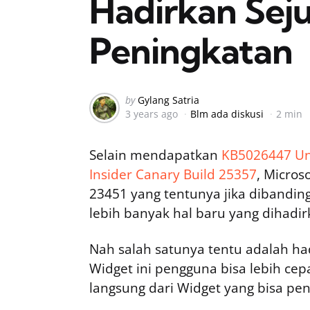
Hadirkan Sej
Peningkatan
Posted
by
Gylang Satria
3 years ago
Blm ada diskusi
2 min
by
Selain mendapatkan
KB5026447 Un
Insider Canary Build 25357
, Micros
23451 yang tentunya jika dibandin
lebih banyak hal baru yang dihadir
Nah salah satunya tentu adalah h
Widget ini pengguna bisa lebih ce
langsung dari Widget yang bisa pe