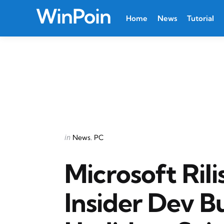
WinPoin
Home
News
Tutorial
Categories
Posted
in
News
PC
in
Microsoft Ril
Insider Dev Bu