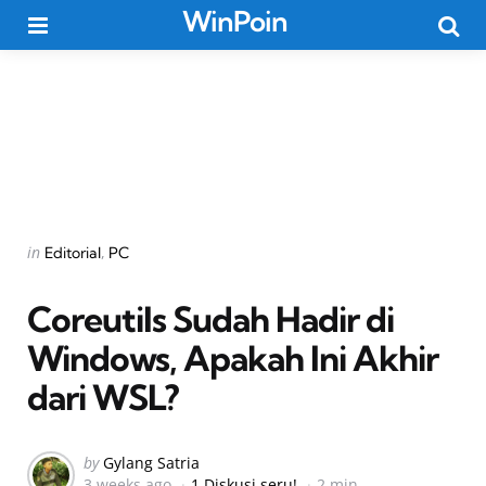
WinPoin
Menu
Searc
Categories
Posted
in
Editorial
PC
in
Coreutils Sudah Hadir di
Windows, Apakah Ini Akhir
dari WSL?
Posted
by
Gylang Satria
3 weeks ago
1 Diskusi seru!
2 min
by