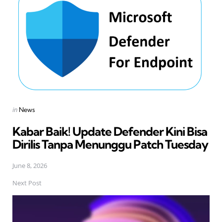
Posted
in
News
in
Kabar Baik! Update Defender Kini Bisa
Dirilis Tanpa Menunggu Patch Tuesday
June 8, 2026
Next Post