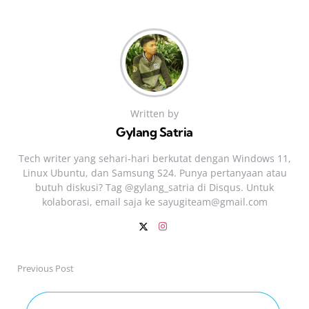
Written by
Gylang Satria
Tech writer yang sehari‑hari berkutat dengan Windows 11,
Linux Ubuntu, dan Samsung S24. Punya pertanyaan atau
butuh diskusi? Tag @gylang_satria di Disqus. Untuk
kolaborasi, email saja ke
sayugiteam@gmail.com
Previous Post
Post
navigation