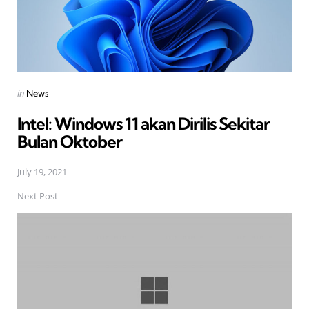
Posted
in
News
in
Intel: Windows 11 akan Dirilis Sekitar
Bulan Oktober
July 19, 2021
Next Post