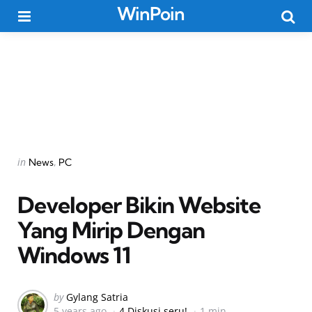
WinPoin
Menu
Searc
Categories
Posted
in
News
PC
in
Developer Bikin Website
Yang Mirip Dengan
Windows 11
Posted
by
Gylang Satria
5 years ago
4 Diskusi seru!
1 min
by