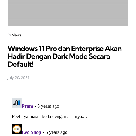
Posted
in
News
in
Windows 11 Pro dan Enterprise Akan
Hadir Dengan Dark Mode Secara
Default!
July 20, 2021