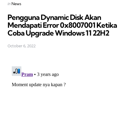
Posted
in
News
in
Pengguna Dynamic Disk Akan
Mendapati Error 0x8007001 Ketika
Coba Upgrade Windows 11 22H2
October 6, 2022