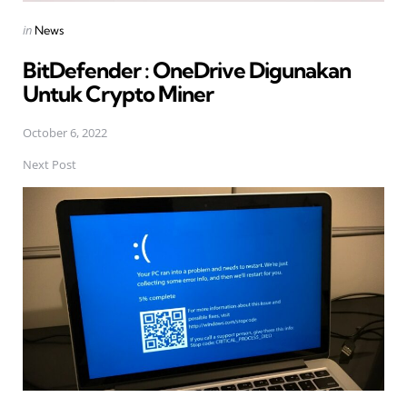
Posted
in
News
in
BitDefender : OneDrive Digunakan
Untuk Crypto Miner
October 6, 2022
Next Post