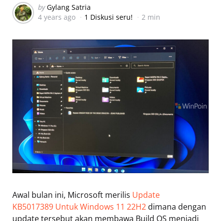
Posted
by
Gylang Satria
4 years ago
1 Diskusi seru!
2 min
by
Awal bulan ini, Microsoft merilis
Update
KB5017389 Untuk Windows 11 22H2
dimana dengan
update tersebut akan membawa Build OS menjadi