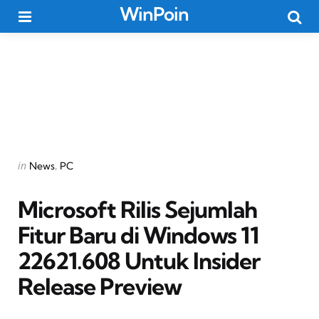
WinPoin
Menu
Searc
Categories
Posted
in
News
PC
in
Microsoft Rilis Sejumlah
Fitur Baru di Windows 11
22621.608 Untuk Insider
Release Preview