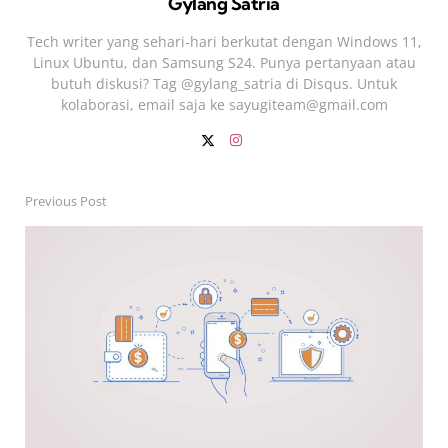
Gylang Satria
Tech writer yang sehari‑hari berkutat dengan Windows 11,
Linux Ubuntu, dan Samsung S24. Punya pertanyaan atau
butuh diskusi? Tag @gylang_satria di Disqus. Untuk
kolaborasi, email saja ke
sayugiteam@gmail.com
Previous Post
Post
navigation