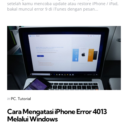
setelah kamu mencoba update atau restore iPhone / iPad,
bakal muncul error 9 di iTunes dengan pesan...
Categories
Posted
in
PC
Tutorial
in
Cara Mengatasi iPhone Error 4013
Melalui Windows