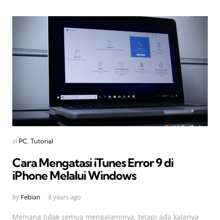
Categories
Posted
in
PC
Tutorial
in
Cara Mengatasi iTunes Error 9 di
iPhone Melalui Windows
Posted
by
Febian
8 years ago
by
Memang tidak semua mengalaminya, tetapi ada kalanya