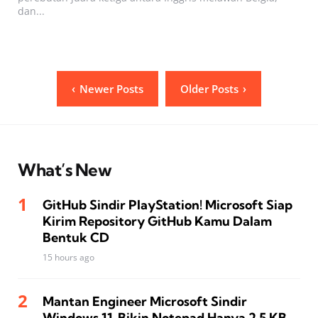
dan...
Posts
Newer Posts
Older Posts
pagination
What’s New
GitHub Sindir PlayStation! Microsoft Siap
Kirim Repository GitHub Kamu Dalam
Bentuk CD
15 hours ago
Mantan Engineer Microsoft Sindir
Windows 11, Bikin Notepad Hanya 2,5 KB