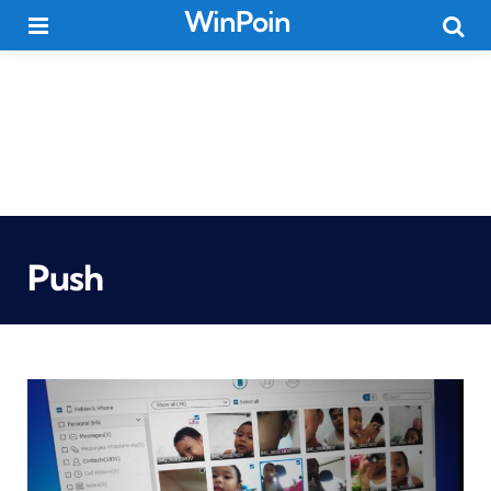
WinPoin
Menu
Searc
Push