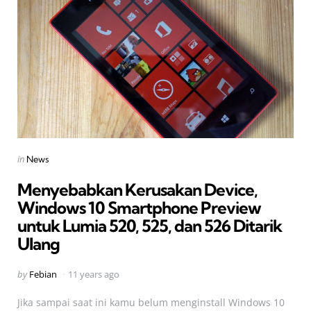
Categories
Posted
in
News
in
Menyebabkan Kerusakan Device,
Windows 10 Smartphone Preview
untuk Lumia 520, 525, dan 526 Ditarik
Ulang
Posted
by
Febian
11 years ago
by
Jika sampai saat ini kamu belum menginstall Windows 10