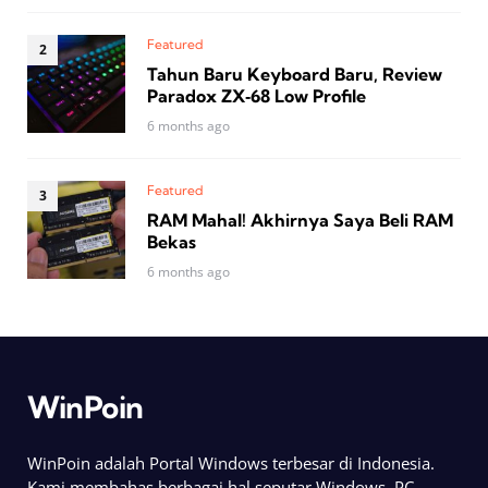
Featured
Tahun Baru Keyboard Baru, Review
Paradox ZX‑68 Low Profile
6 months ago
Featured
RAM Mahal! Akhirnya Saya Beli RAM
Bekas
6 months ago
WinPoin
WinPoin adalah Portal Windows terbesar di Indonesia.
Kami membahas berbagai hal seputar Windows, PC,