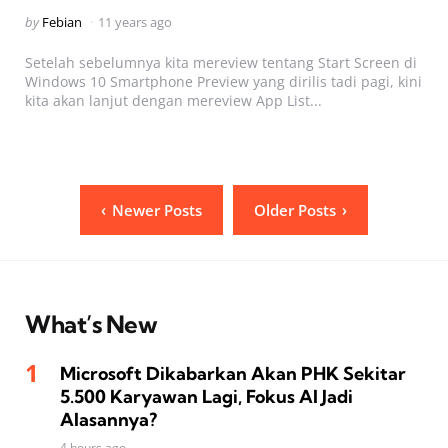
Posted
by
Febian
11 years ago
by
Setelah sebelumnya kita mereview tentang Start Screen di
Windows 10 Smartphone Preview yang dirilis tadi pagi, kini
kita akan lanjut dengan mereview App List...
Posts
Newer Posts
Older Posts
pagination
What’s New
Microsoft Dikabarkan Akan PHK Sekitar
5.500 Karyawan Lagi, Fokus AI Jadi
Alasannya?
4 hours ago