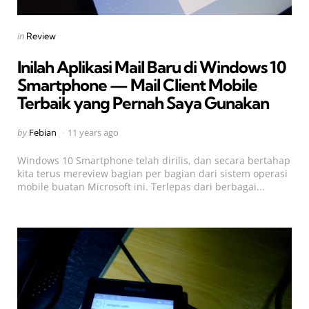
Categories
Posted
in
Review
in
Inilah Aplikasi Mail Baru di Windows 10
Smartphone — Mail Client Mobile
Terbaik yang Pernah Saya Gunakan
Posted
by
Febian
11 years ago
by
Windows 10 Smartphone telah dirilis, dan secara bertahap
kita terus mereview bagian per bagian dari sistem operasi
mobile buatan Microsoft ini. Terlepas dari berbagai...