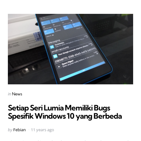
Categories
Posted
in
News
in
Setiap Seri Lumia Memiliki Bugs
Spesifik Windows 10 yang Berbeda
Posted
by
Febian
11 years ago
by