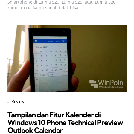
Smartphone di Lumia 520, Lumia 525, atau Lumia 526
kamu, maka kamu sudah tidak bisa...
Categories
Posted
in
Review
in
Tampilan dan Fitur Kalender di
Windows 10 Phone Technical Preview 
Outlook Calendar