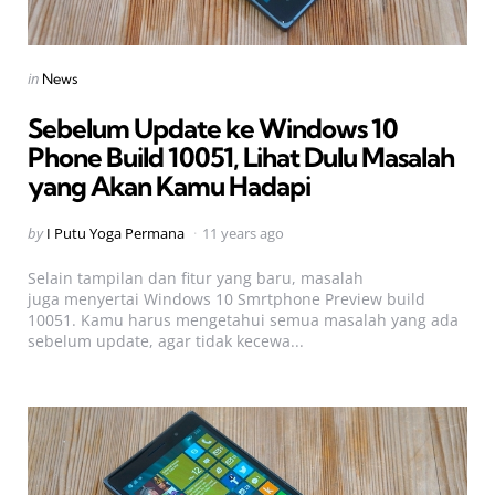
Categories
Posted
in
News
in
Sebelum Update ke Windows 10
Phone Build 10051, Lihat Dulu Masalah
yang Akan Kamu Hadapi
Posted
by
I Putu Yoga Permana
11 years ago
by
Selain tampilan dan fitur yang baru, masalah
juga menyertai Windows 10 Smrtphone Preview build
10051. Kamu harus mengetahui semua masalah yang ada
sebelum update, agar tidak kecewa...