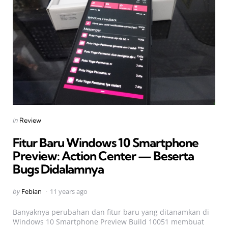
Categories
Posted
in
Review
in
Fitur Baru Windows 10 Smartphone
Preview: Action Center — Beserta
Bugs Didalamnya
Posted
by
Febian
11 years ago
by
Banyaknya perubahan dan fitur baru yang ditanamkan di
Windows 10 Smartphone Preview Build 10051 membuat