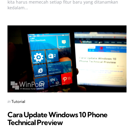
kita harus memecah setiap fitur baru yang ditanamkan
kedalam...
Categories
Posted
in
Tutorial
in
Cara Update Windows 10 Phone
Technical Preview