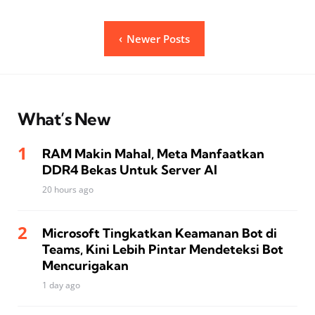
Posts
Newer Posts
pagination
What’s New
RAM Makin Mahal, Meta Manfaatkan
DDR4 Bekas Untuk Server AI
20 hours ago
Microsoft Tingkatkan Keamanan Bot di
Teams, Kini Lebih Pintar Mendeteksi Bot
Mencurigakan
1 day ago