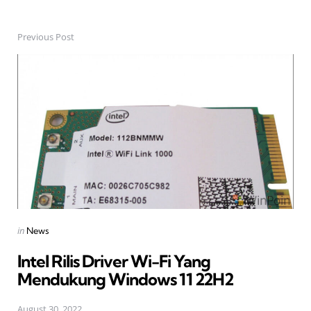
Previous Post
Post
navigation
Posted
in
News
in
Intel Rilis Driver Wi-Fi Yang
Mendukung Windows 11 22H2
August 30, 2022