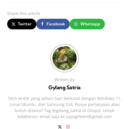
Share
this article
Twitter
Facebook
Whatsapp
Written by
Gylang Satria
Tech writer yang sehari‑hari berkutat dengan Windows 11,
Linux Ubuntu, dan Samsung S24. Punya pertanyaan atau
butuh diskusi? Tag @gylang_satria di Disqus. Untuk
kolaborasi, email saja ke
sayugiteam@gmail.com