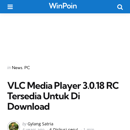
WinPoin
Menu
Searc
Categories
Posted
in
News
PC
in
VLC Media Player 3.0.18 RC
Tersedia Untuk Di
Download
Posted
by
Gylang Satria
4 years ago
6 Diskusi seru!
1 min
by