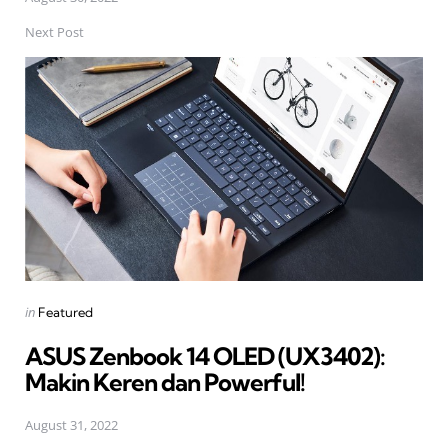
Next Post
Posted
in
Featured
in
ASUS Zenbook 14 OLED (UX3402):
Makin Keren dan Powerful!
August 31, 2022