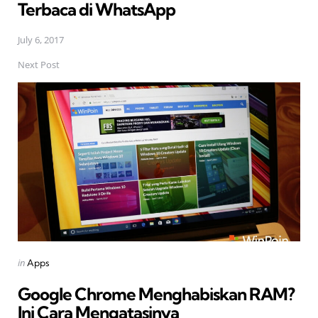
Terbaca di WhatsApp
July 6, 2017
Next Post
Posted
in
Apps
in
Google Chrome Menghabiskan RAM?
Ini Cara Mengatasinya