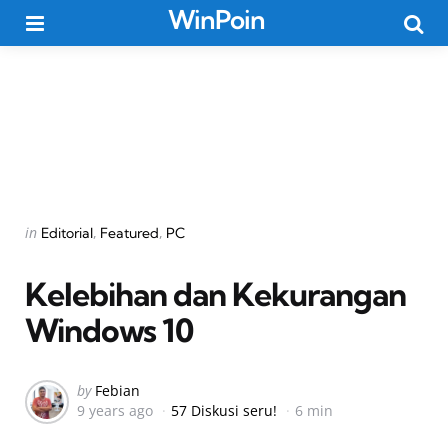
WinPoin
Menu
Searc
Categories
Posted
in
Editorial
Featured
PC
in
Kelebihan dan Kekurangan
Windows 10
Posted
by
Febian
9 years ago
57 Diskusi seru!
6 min
by