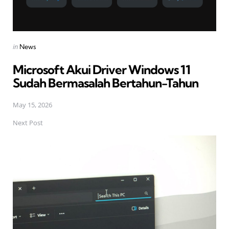
Posted
in
News
in
Microsoft Akui Driver Windows 11
Sudah Bermasalah Bertahun-Tahun
May 15, 2026
Next Post