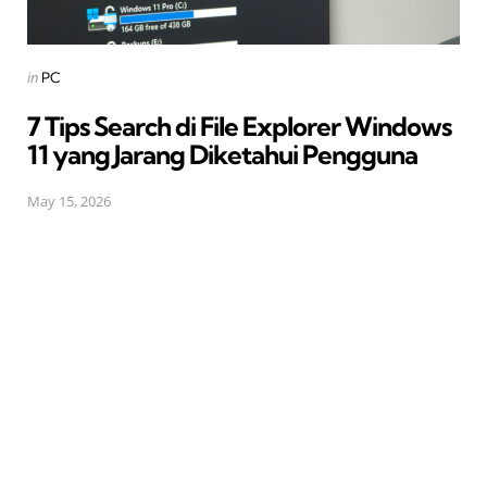
Posted
in
PC
in
7 Tips Search di File Explorer Windows
11 yang Jarang Diketahui Pengguna
May 15, 2026