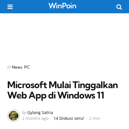
WinPoin
Menu
Searc
Categories
Posted
in
News
PC
in
Microsoft Mulai Tinggalkan
Web App di Windows 11
Posted
by
Gylang Satria
2 months ago
14 Diskusi seru!
2 min
by