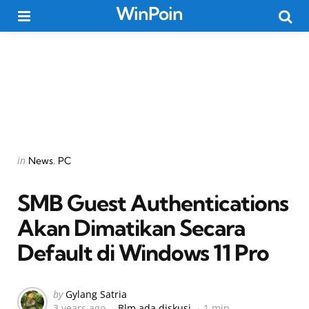
WinPoin
Menu
Searc
Categories
Posted
in
News
PC
in
SMB Guest Authentications
Akan Dimatikan Secara
Default di Windows 11 Pro
Posted
by
Gylang Satria
3 years ago
Blm ada diskusi
1 min
by