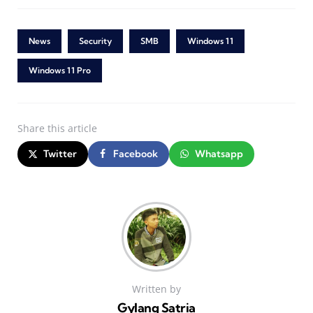
News
Security
SMB
Windows 11
Windows 11 Pro
Share
this article
Twitter
Facebook
Whatsapp
Written by
Gylang Satria