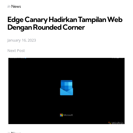
Posted
in
News
in
Edge Canary Hadirkan Tampilan Web
Dengan Rounded Corner
January 16, 2023
Next Post
Posted