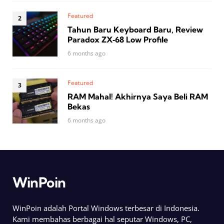
Featured
Tahun Baru Keyboard Baru, Review
Paradox ZX‑68 Low Profile
6 months ago
Featured
RAM Mahal! Akhirnya Saya Beli RAM
Bekas
6 months ago
WinPoin
WinPoin adalah Portal Windows terbesar di Indonesia.
Kami membahas berbagai hal seputar Windows, PC,