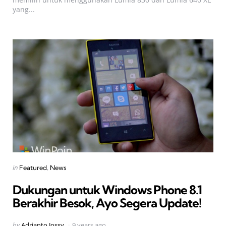
yang...
Categories
Posted
in
Featured
News
in
Dukungan untuk Windows Phone 8.1
Berakhir Besok, Ayo Segera Update!
Posted
by
Adrianto Jossy
9 years ago