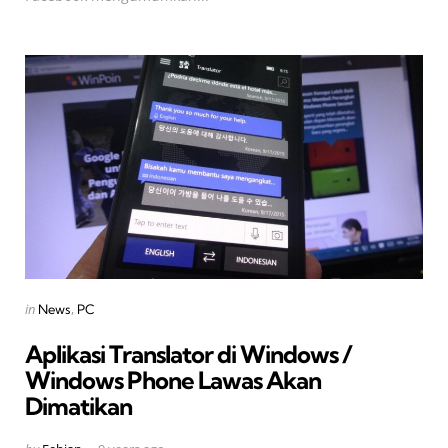
Categories
Posted
in
News
PC
in
Aplikasi Translator di Windows /
Windows Phone Lawas Akan
Dimatikan
Posted