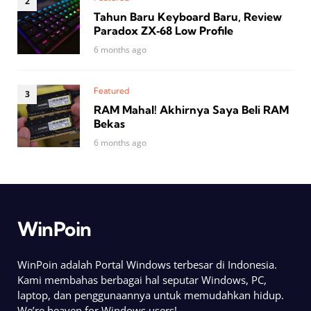
Tahun Baru Keyboard Baru, Review
Paradox ZX‑68 Low Profile
6 months ago
Featured
RAM Mahal! Akhirnya Saya Beli RAM
Bekas
6 months ago
WinPoin
WinPoin adalah Portal Windows terbesar di Indonesia.
Kami membahas berbagai hal seputar Windows, PC,
laptop, dan penggunaannya untuk memudahkan hidup.
We’re heaven for Windows users!