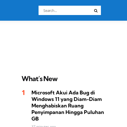
Search
Search
for:
What’s New
Microsoft Akui Ada Bug di
Windows 11 yang Diam-Diam
Menghabiskan Ruang
Penyimpanan Hingga Puluhan
GB
37 minutes ago