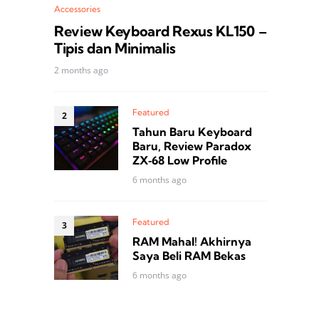
Accessories
Review Keyboard Rexus KL150 –
Tipis dan Minimalis
2 months ago
Featured
Tahun Baru Keyboard
Baru, Review Paradox
ZX‑68 Low Profile
6 months ago
Featured
RAM Mahal! Akhirnya
Saya Beli RAM Bekas
6 months ago