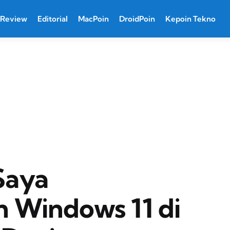
Review
Editorial
MacPoin
DroidPoin
Kepoin Tekno
Saya
 Windows 11 di