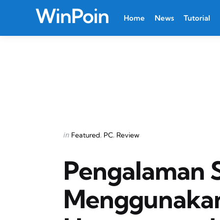
WinPoin
Home
News
Tutorial
Categories
Posted
in
Featured
PC
Review
in
Pengalaman 
Menggunakan