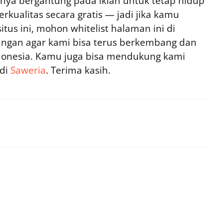
ya bergantung pada iklan untuk tetap hidup
rkualitas secara gratis — jadi jika kamu
tus ini, mohon whitelist halaman ini di
ngan agar kami bisa terus berkembang dan
ndonesia. Kamu juga bisa mendukung kami
 di
Saweria
. Terima kasih.