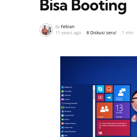
Bisa Booting
Posted
by
Febian
11 years ago
8 Diskusi seru!
1 min
by