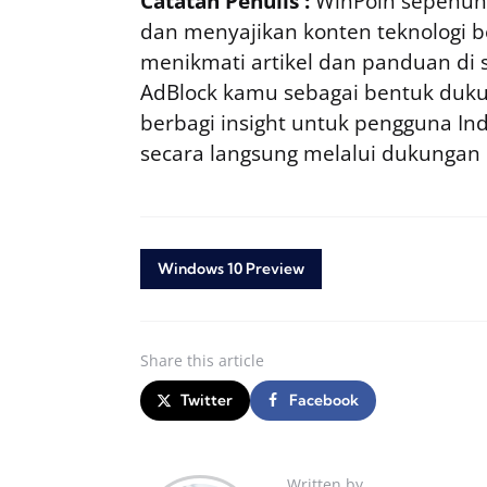
Catatan Penulis :
WinPoin sepenuhn
dan menyajikan konten teknologi be
menikmati artikel dan panduan di si
AdBlock kamu sebagai bentuk duku
berbagi insight untuk pengguna I
secara langsung melalui dukungan
Windows 10 Preview
Share
this article
Twitter
Facebook
Written by