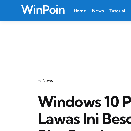
WinPoin
Home
News
Tutorial
Categories
Posted
in
News
in
Windows 10 P
Lawas Ini Bes