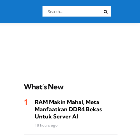
Search
Search
for:
What’s New
RAM Makin Mahal, Meta
Manfaatkan DDR4 Bekas
Untuk Server AI
18 hours ago